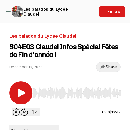
Les balados du Lycée
+ Follow
Claudel
Les balados du Lycée Claudel
S04E03 Claudel Infos Spécial Fêtes
de Fin d'année !
Share
December 19, 2023
Use Left/Right to seek, Home/End to jump to st
0:00
|
13:47