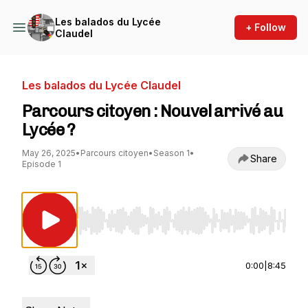
Les balados du Lycée
+ Follow
Claudel
Les balados du Lycée Claudel
Parcours citoyen : Nouvel arrivé au
Lycée ?
May 26, 2025
•
Parcours citoyen
•
Season 1
•
Share
Episode 1
Use Left/Right to seek, Home/End to jump to st
0:00
|
8:45