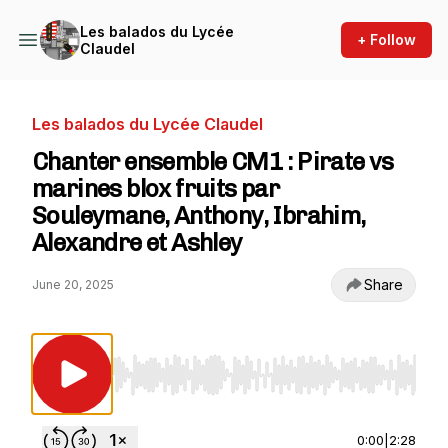
Les balados du Lycée
+ Follow
Claudel
Les balados du Lycée Claudel
Chanter ensemble CM1 : Pirate vs
marines blox fruits par
Souleymane, Anthony, Ibrahim,
Alexandre et Ashley
Share
June 20, 2025
Use Left/Right to seek, Home/End to jump to st
0:00
|
2:28