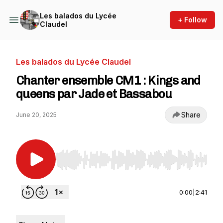
Les balados du Lycée
+ Follow
Claudel
Les balados du Lycée Claudel
Chanter ensemble CM1 : Kings and
queens par Jade et Bassabou
Share
June 20, 2025
Use Left/Right to seek, Home/End to jump to st
0:00
|
2:41